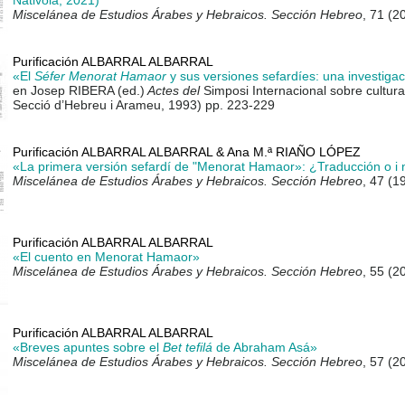
Nativola, 2021)
Miscelánea de Estudios Árabes y Hebraicos. Sección Hebreo
, 71 (2
Purificación ALBARRAL ALBARRAL
«El
Séfer Menorat Hamaor
y sus versiones sefardíes: una investiga
en Josep RIBERA (ed.)
Actes del
Simposi Internacional sobre cultura
Secció d’Hebreu i Arameu, 1993) pp. 223-229
Purificación ALBARRAL ALBARRAL & Ana M.ª RIAÑO LÓPEZ
«La primera versión sefardí de "Menorat Hamaor»: ¿Traducción o i 
Miscelánea de Estudios Árabes y Hebraicos. Sección Hebreo
, 47 (1
Purificación ALBARRAL ALBARRAL
«El cuento en Menorat Hamaor»
Miscelánea de Estudios Árabes y Hebraicos. Sección Hebreo
, 55 (2
Purificación ALBARRAL ALBARRAL
«Breves apuntes sobre el
Bet tefilá
de Abraham Asá»
Miscelánea de Estudios Árabes y Hebraicos. Sección Hebreo
, 57 (2