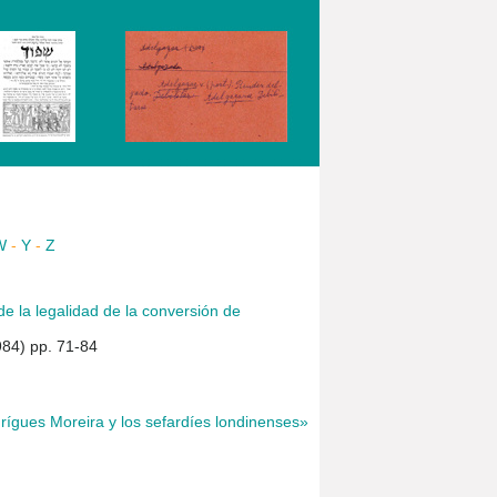
W
-
Y
-
Z
e la legalidad de la conversión de
984) pp. 71-84
rígues Moreira y los sefardíes londinenses»