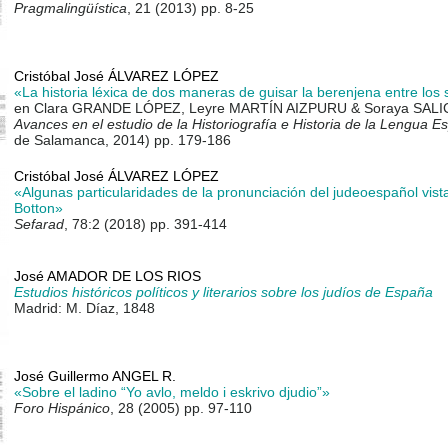
Pragmalingüística
, 21 (2013) pp. 8-25
Cristóbal José ÁLVAREZ LÓPEZ
«La historia léxica de dos maneras de guisar la berenjena entre los 
en Clara GRANDE LÓPEZ, Leyre MARTÍN AIZPURU & Soraya SALIC
Avances en el estudio de la Historiografía e Historia de la Lengua E
de Salamanca, 2014) pp. 179-186
Cristóbal José ÁLVAREZ LÓPEZ
«Algunas particularidades de la pronunciación del judeoespañol vista
Botton»
Sefarad
, 78:2 (2018) pp. 391-414
José AMADOR DE LOS RIOS
Estudios históricos políticos y literarios sobre los judíos de España
Madrid: M. Díaz, 1848
José Guillermo ANGEL R.
«Sobre el ladino “Yo avlo, meldo i eskrivo djudio”»
Foro Hispánico
, 28 (2005) pp. 97-110