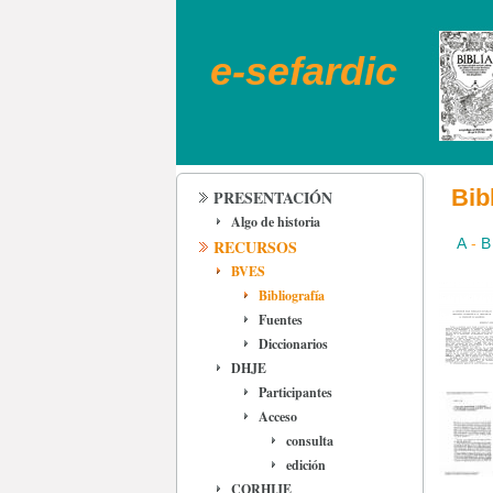
e-sefardic
Bib
PRESENTACIÓN
Algo de historia
A
-
B
RECURSOS
BVES
Bibliografía
Fuentes
Diccionarios
DHJE
Participantes
Acceso
consulta
edición
CORHIJE