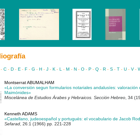
liografía
-
C
-
D
-
E
-
F
-
G
-
H
-
J
-
K
-
L
-
M
-
N
-
O
-
P
-
Q
-
R
-
S
-
T
-
U
-
V
-
Montserrat ABUMALHAM
«La conversión segun formularios notariales andalusíes: valoración d
Maimónides»
Miscelánea de Estudios Árabes y Hebraicos. Sección Hebreo
, 34 (1
Kenneth ADAMS
«Castellano, judeoespañol y portugués: el vocabulario de Jacob Rod
Sefarad
, 26:1 (1966) pp. 221-228