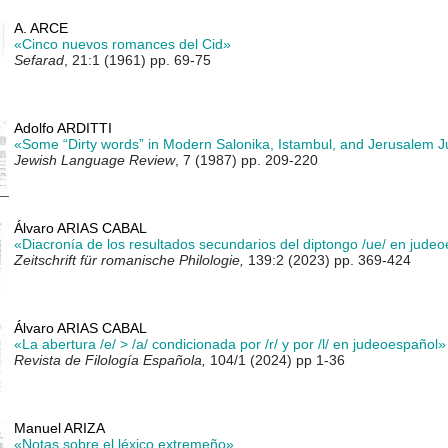
A. ARCE
«Cinco nuevos romances del Cid»
Sefarad
, 21:1 (1961) pp. 69-75
Adolfo ARDITTI
«Some “Dirty words” in Modern Salonika, Istambul, and Jerusalem
Jewish Language Review
, 7 (1987) pp. 209-220
Álvaro ARIAS CABAL
«Diacronía de los resultados secundarios del diptongo /ue/ en jude
Zeitschrift für romanische Philologie,
139:2 (2023) pp. 369-424
Álvaro ARIAS CABAL
«La abertura /e/ > /a/ condicionada por /r/ y por /l/ en judeoespañol»
Revista de Filología Española,
104/1 (2024) pp 1-36
Manuel ARIZA
«Notas sobre el léxico extremeño»