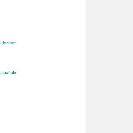
 Judezmo»
oespañol»