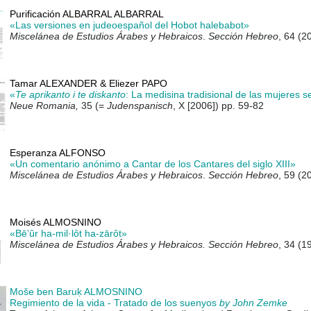
Purificación ALBARRAL ALBARRAL
«Las versiones en judeoespañol del Ḥobot halebabot»
Miscelánea de Estudios Árabes y Hebraicos
.
Sección Hebreo
, 64 (2
Tamar ALEXANDER & Eliezer PAPO
«
Te aprikanto i te diskanto
: La medisina tradisional de las mujeres 
Neue Romania,
35 (=
Judenspanisch
, X
[2006]) pp. 59-82
Esperanza ALFONSO
«Un comentario anónimo a Cantar de los Cantares del siglo XIII»
Miscelánea de Estudios Árabes y Hebraicos
.
Sección Hebreo
, 59 (2
Moisés ALMOSNINO
«Bē’ûr ha-mil·lȏt ha-zārȏt»
Miscelánea de Estudios Árabes y Hebraicos. Sección Hebreo
, 34 (1
Moše ben Baruḳ ALMOSNINO
Regimiento de la vida - Tratado de los suenyos
by John Zemke