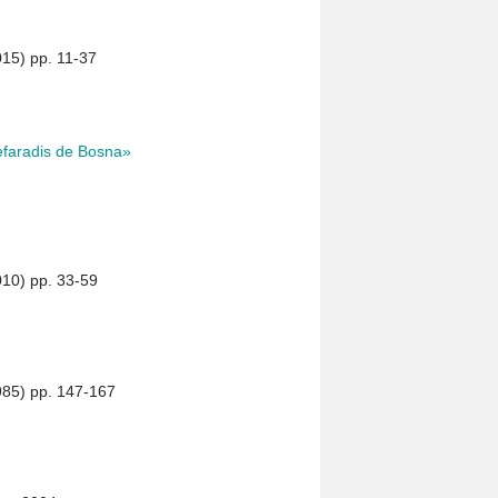
015) pp. 11-37
sefaradis de Bosna»
010) pp. 33-59
985) pp. 147-167