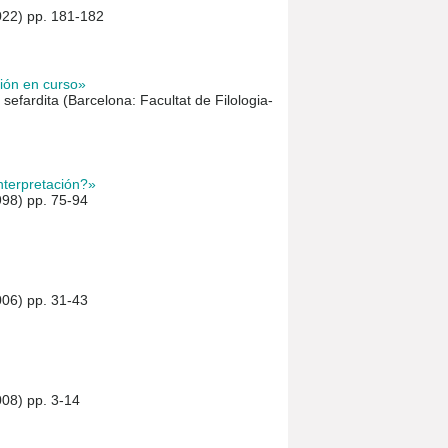
022) pp. 181-182
ción en curso»
 sefardita (Barcelona: Facultat de Filologia-
nterpretación?»
998) pp. 75-94
006) pp. 31-43
008) pp. 3-14