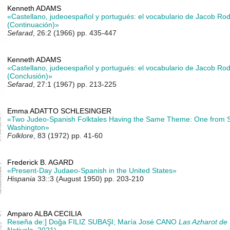
Kenneth ADAMS
«Castellano, judeoespañol y portugués: el vocabulario de Jacob Rod
(Continuación)»
Sefarad
, 26:2 (1966) pp. 435-447
Kenneth ADAMS
«Castellano, judeoespañol y portugués: el vocabulario de Jacob Rod
(Conclusión)»
Sefarad
, 27:1 (1967) pp. 213-225
Emma ADATTO SCHLESINGER
«Two Judeo-Spanish Folktales Having the Same Theme: One from Sk
Washington»
Folklore
, 83 (1972) pp. 41-60
Frederick B. AGARD
«Present-Day Judaeo-Spanish in the United States»
Hispania
33::3 (August 1950) pp. 203-210
Amparo ALBA CECILIA
Reseña de:] Doğa FILIZ SUBAŞI; María José CANO
Las Azharot de